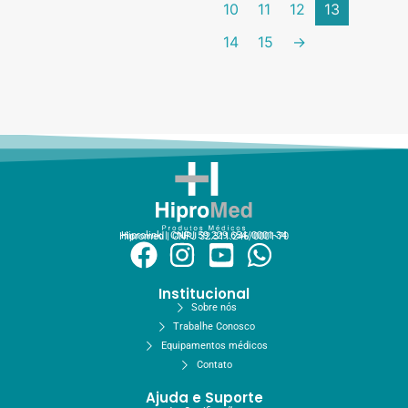
10
11
12
13
14
15
→
Hiprolink | CNPJ 59.229.654/0001-34
Hipromed | CNPJ 32.311.246/0001-70
Institucional
Sobre nós
Trabalhe Conosco
Equipamentos médicos
Contato
Ajuda e Suporte